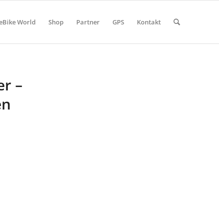
eBike World
Shop
Partner
GPS
Kontakt
er –
en